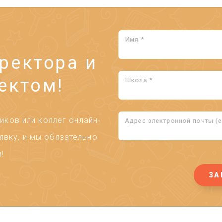
Имя *
ректора и
ектом!
Школа *
ков или коллег онлайн-
Адрес электронной почты (em
явку, и мы обязательно
!
ЗА