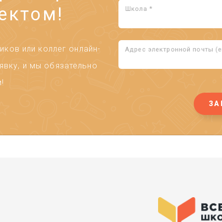
ектом!
Школа *
ков или коллег онлайн-
Адрес электронной почты (em
явку, и мы обязательно
!
ЗА