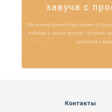
завуча с про
Мы можем провести для ваших сотрудни
вебинар о нашем проекте. Оставьте за
свяжемся с Вами
Контакты