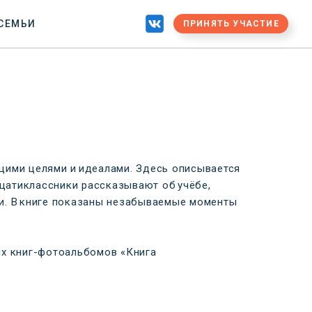
 СЕМЬИ
ПРИНЯТЬ УЧАСТИЕ
щими целями и идеалами. Здесь описывается
цатиклассники рассказывают об учёбе,
тии. В книге показаны незабываемые моменты
ых книг-фотоальбомов «Книга