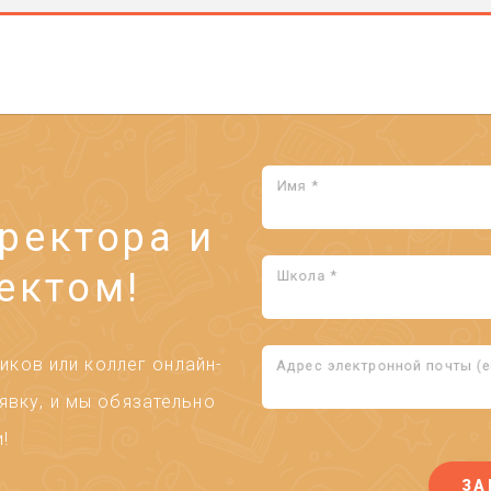
Имя *
ректора и
ектом!
Школа *
ков или коллег онлайн-
Адрес электронной почты (em
явку, и мы обязательно
!
ЗА