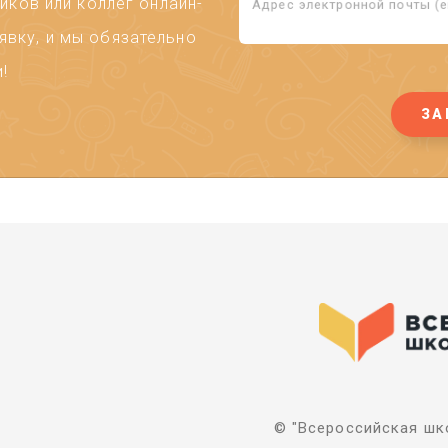
ков или коллег онлайн-
Адрес электронной почты (em
явку, и мы обязательно
!
ЗА
© "Всероссийская шко