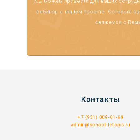
Мы можем провести для ваших сотрудни
вебинар о нашем проекте. Оставьте за
свяжемся с Вами
Контакты
+7 (931) 009-61-68
admin@school-letopis.ru