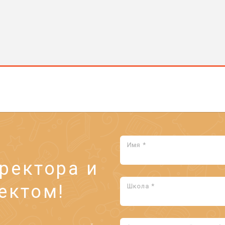
Имя *
ректора и
ектом!
Школа *