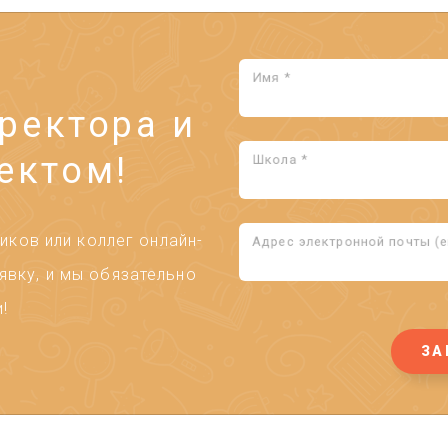
Имя *
ректора и
ектом!
Школа *
ков или коллег онлайн-
Адрес электронной почты (em
явку, и мы обязательно
!
ЗА