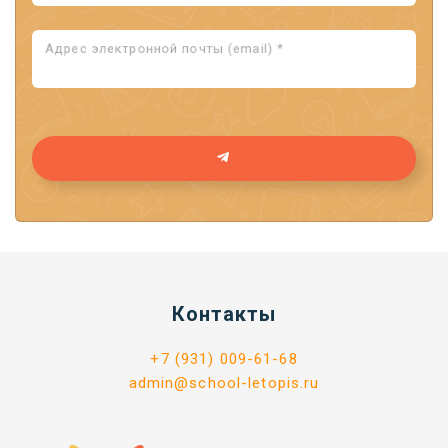
Адрес электронной почты (email) *
Контакты
+7 (931) 009-61-68
admin@school-letopis.ru