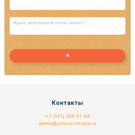
Адрес электронной почты (email) *
Контакты
+7 (931) 009-61-68
admin@school-letopis.ru