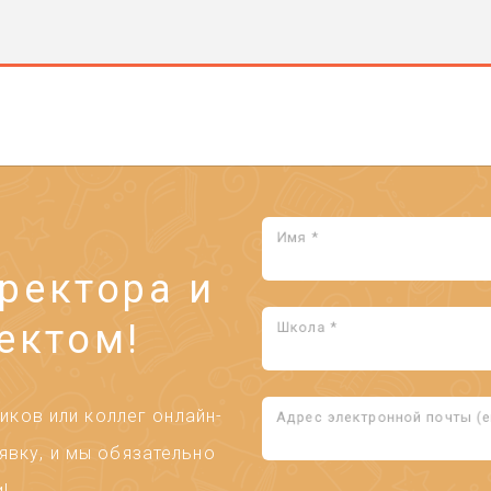
Имя *
ректора и
ектом!
Школа *
ков или коллег онлайн-
Адрес электронной почты (em
явку, и мы обязательно
!