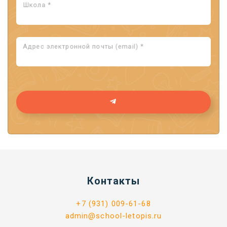
Школа *
Адрес электронной почты (email) *
Контакты
+7 (931) 009-61-68
admin@school-letopis.ru