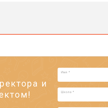
Имя *
ректора и
ектом!
Школа *