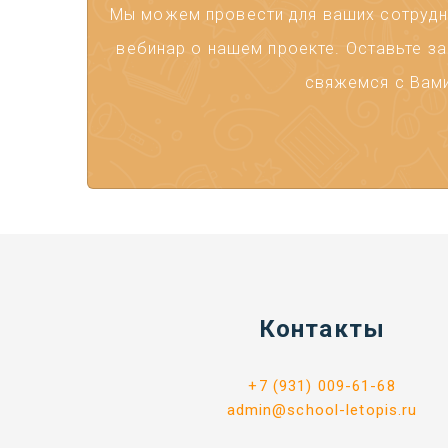
Мы можем провести для ваших сотрудни
вебинар о нашем проекте. Оставьте за
свяжемся с Вами
Контакты
+7 (931) 009-61-68
admin@school-letopis.ru